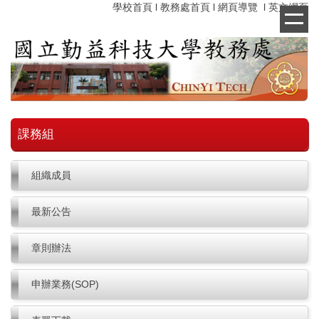
學校首頁
l
教務處首頁
l
網頁導覽
l
英文網頁
跳
到
主
要
內
容
區
課務組
組織成員
最新公告
章則辦法
申辦業務(SOP)