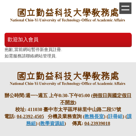
跳
到
主
要
內
容
歡迎加入會員
區
抱歉,當前網站暫停新會員註冊.
如需服務請聯絡網站管理員.
辦
公時間
:
週一
~
週五 上午
8:30-
下午
05:00 (
例假日與國定假日
不開放
)
校址
: 411030
臺中市太平區坪林里中山路二段
57
號
電話
:
04-2392-4505
分機及業務查詢
(
教務長室
)
(
註冊
組
) (
課
務組
) (
教學資源組
)
傳真
:
04-23939018